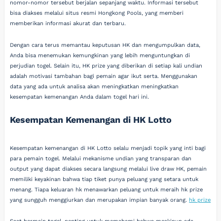
nomor-nomor tersebut berjalan sepanjang waktu. Informasi tersebut
bisa diakses melalui situs resmi Hongkong Pools, yang memberi
memberikan informasi akurat dan terbaru.
Dengan cara terus memantau keputusan HK dan mengumpulkan data,
Anda bisa menemukan kemungkinan yang lebih menguntungkan di
perjudian togel. Selain itu, HK prize yang diberikan di setiap kali undian
adalah motivasi tambahan bagi pemain agar ikut serta. Menggunakan
data yang ada untuk analisa akan meningkatkan meningkatkan
kesempatan kemenangan Anda dalam togel hari ini.
Kesempatan Kemenangan di HK Lotto
Kesempatan kemenangan di HK Lotto selalu menjadi topik yang inti bagi
para pemain togel. Melalui mekanisme undian yang transparan dan
output yang dapat diakses secara langsung melalui live draw HK, pemain
memiliki keyakinan bahwa tiap tiket punya peluang yang setara untuk
menang. Tiapa keluaran hk menawarkan peluang untuk meraih hk prize
yang sungguh menggiurkan dan merupakan impian banyak orang.
hk prize