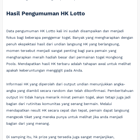
Hasil Pengumuman HK Lotto
Data pengumuman HK Lotto kali ini sudah disampaikan dan menjadi
fokus bagi beberapa penggemar togel. Banyak yang mengharapkan dengan
penuh ekspektasi hasil dari undian langsung HK yang berlangsung,
momen tersebut menjadi sangat penting bagi para pemain yang
mengharapkan meraih hadiah besar dari permainan togel Hongkong
Pools. Mendapatkan hasil HK terbaru adalah tahapan awal untuk melihat
apakah keberuntungan menggigit pada Anda.
Informasi HK yang diperoleh dari output undian menunjukkan angka-
angka yang diambil secara random dan telah dikonfirmasi. Pemberitahuan
output ini tidak hanya menarik minat pemain togel, akan tetapi juga jadi
bagian dari rutinitas komunitas yang senang bermain. Melalui
mendapatkan result HK secara cepat dan tepat, pemain dapat langsung
mengecek tiket yang mereka punya untuk melihat jika anda menjadi
bagian dari yang menang.
Di samping itu, hk prize yang tersedia juga sangat menjanjikan,