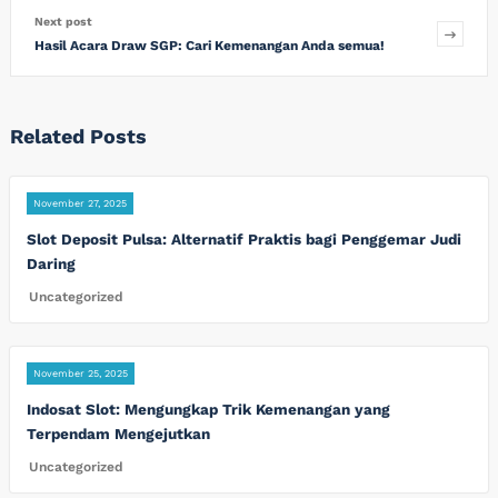
Next post
Hasil Acara Draw SGP: Cari Kemenangan Anda semua!
Related Posts
November 27, 2025
Slot Deposit Pulsa: Alternatif Praktis bagi Penggemar Judi
Daring
Uncategorized
November 25, 2025
Indosat Slot: Mengungkap Trik Kemenangan yang
Terpendam Mengejutkan
Uncategorized