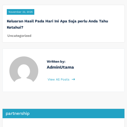
November 22, 2025
Keluaran Hasil Pada Hari Ini Apa Saja perlu Anda Tahu
Ketahui?
Uncategorized
Written by:
AdminUtama
View All Posts
partnership