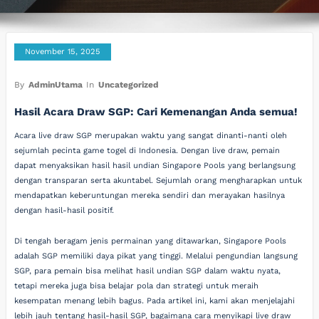
November 15, 2025
By
AdminUtama
In
Uncategorized
Hasil Acara Draw SGP: Cari Kemenangan Anda semua!
Acara live draw SGP merupakan waktu yang sangat dinanti-nanti oleh
sejumlah pecinta game togel di Indonesia. Dengan live draw, pemain
dapat menyaksikan hasil hasil undian Singapore Pools yang berlangsung
dengan transparan serta akuntabel. Sejumlah orang mengharapkan untuk
mendapatkan keberuntungan mereka sendiri dan merayakan hasilnya
dengan hasil-hasil positif.
Di tengah beragam jenis permainan yang ditawarkan, Singapore Pools
adalah SGP memiliki daya pikat yang tinggi. Melalui pengundian langsung
SGP, para pemain bisa melihat hasil undian SGP dalam waktu nyata,
tetapi mereka juga bisa belajar pola dan strategi untuk meraih
kesempatan menang lebih bagus. Pada artikel ini, kami akan menjelajahi
lebih jauh tentang hasil-hasil SGP, bagaimana cara menyikapi live draw