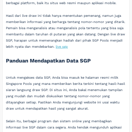
berbagai platform, baik itu situs web resmi maupun aplikasi mobile.
Hasil dari live draw ini tidak hanya menentukan pemenang, namun juga
memberikan informasi yang berharga tentang nomor-nomor yang ditarik.
Pemain bisa menganalisis atau menganalisis pola tertentu yang bisa saja
membantu dalam taruhan di putaran yang akan datang. Dengan live draw
SGP, harapan untuk memenangkan hadiah dari pihak SGP Pools menjadi
lebih nyata dan mendebarkan.
live sgp
Panduan Mendapatkan Data SGP
Untuk mengakses data SGP, Anda bisa masuk ke halaman resmi milik
Singapore Pools yang mana memberikan berita terkini tentang hasil-hasil
siaran langsung draw SGP. Di situs ini, Anda bakal menemukan tampilan
yang mudah dan mudah diskusikan tentang nomor-nomor yang
ditayangkan setiap. Pastikan Anda mengunjungi website ini usai waktu
draw untuk mendapatkan hasil yang sangat akurat.
Selain itu, berbagai program dan sistem online yang membagikan
informasi live SGP dalam cara segera. Anda hendak mengunduh aplikasi