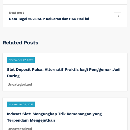
Next post
Data Togel 2025:SGP Keluaran dan HKG Hari ini
Related Posts
November 27, 2025
Slot Deposit Pulsa: Alternatif Praktis bagi Penggemar Judi
Daring
Uncategorized
November 25, 2025
Indosat Slot: Mengungkap Trik Kemenangan yang
Terpendam Mengejutkan
Uncategorized