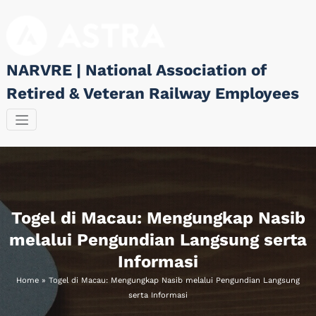
Skip
to
content
NARVRE | National Association of
Retired & Veteran Railway Employees
Togel di Macau: Mengungkap Nasib
melalui Pengundian Langsung serta
Informasi
Home
»
Togel di Macau: Mengungkap Nasib melalui Pengundian Langsung
serta Informasi