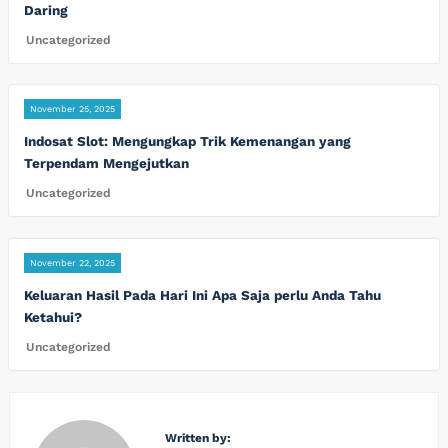
Daring
Uncategorized
November 25, 2025
Indosat Slot: Mengungkap Trik Kemenangan yang
Terpendam Mengejutkan
Uncategorized
November 22, 2025
Keluaran Hasil Pada Hari Ini Apa Saja perlu Anda Tahu
Ketahui?
Uncategorized
Written by: