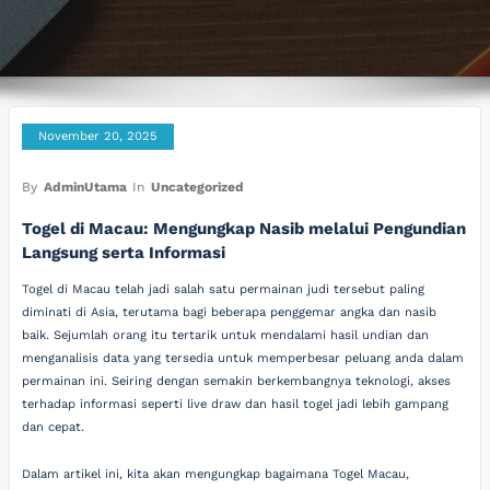
November 20, 2025
By
AdminUtama
In
Uncategorized
Togel di Macau: Mengungkap Nasib melalui Pengundian
Langsung serta Informasi
Togel di Macau telah jadi salah satu permainan judi tersebut paling
diminati di Asia, terutama bagi beberapa penggemar angka dan nasib
baik. Sejumlah orang itu tertarik untuk mendalami hasil undian dan
menganalisis data yang tersedia untuk memperbesar peluang anda dalam
permainan ini. Seiring dengan semakin berkembangnya teknologi, akses
terhadap informasi seperti live draw dan hasil togel jadi lebih gampang
dan cepat.
Dalam artikel ini, kita akan mengungkap bagaimana Togel Macau,