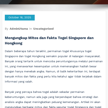
October 16, 2025
By
AdminUtama
In
Uncategorized
Mengungkap Mitos dan Fakta Togel Singapore dan
Hongkong
Dalam beberapa tahun terakhir, permainan togel khususnya togel
Singapore dan togel Hongkong semakin populer di kalangan masyarakat.
Banyak orang tertarik untuk mencoba peruntungannya melalui permainan
ini, yang menawarkan kesempatan untuk memenangkan hadiah besar
dengan hanya menebak angka. Namun, di balik ketertarikan ini, terdapat
banyak mitos dan fakta yang perlu kita ketahui agar tidak terjebak dalam
informasi yang salah.
Banyak yang percaya bahwa togel adalah sekadar permainan
keberuntungan, namun ada juga yang berpendapat bahwa strategi dan
analisis angka dapat meningkatkan peluang kemenangan. Artikel ini akan
mengungkap berbagai mitos dan fakta seputar togel Singapore dan togel