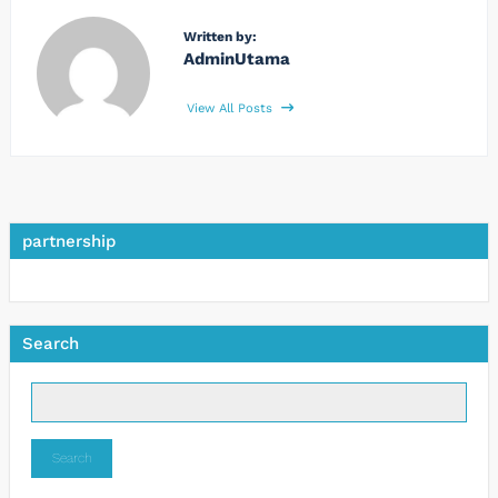
Written by:
AdminUtama
View All Posts
partnership
Search
Search