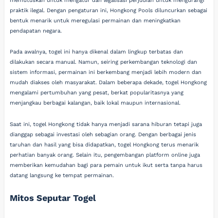
memutuskan untuk mengatur dan legalisasi perjudian untuk mengurangi
praktik ilegal. Dengan pengaturan ini, Hongkong Pools diluncurkan sebagai
bentuk menarik untuk meregulasi permainan dan meningkatkan
pendapatan negara.
Pada awalnya, togel ini hanya dikenal dalam lingkup terbatas dan
dilakukan secara manual. Namun, seiring perkembangan teknologi dan
sistem informasi, permainan ini berkembang menjadi lebih modern dan
mudah diakses oleh masyarakat. Dalam beberapa dekade, togel Hongkong
mengalami pertumbuhan yang pesat, berkat popularitasnya yang
menjangkau berbagai kalangan, baik lokal maupun internasional.
Saat ini, togel Hongkong tidak hanya menjadi sarana hiburan tetapi juga
dianggap sebagai investasi oleh sebagian orang. Dengan berbagai jenis
taruhan dan hasil yang bisa didapatkan, togel Hongkong terus menarik
perhatian banyak orang. Selain itu, pengembangan platform online juga
memberikan kemudahan bagi para pemain untuk ikut serta tanpa harus
datang langsung ke tempat permainan.
Mitos Seputar Togel