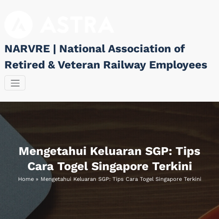
Skip
to
content
NARVRE | National Association of
Retired & Veteran Railway Employees
Mengetahui Keluaran SGP: Tips
Cara Togel Singapore Terkini
Home
»
Mengetahui Keluaran SGP: Tips Cara Togel Singapore Terkini