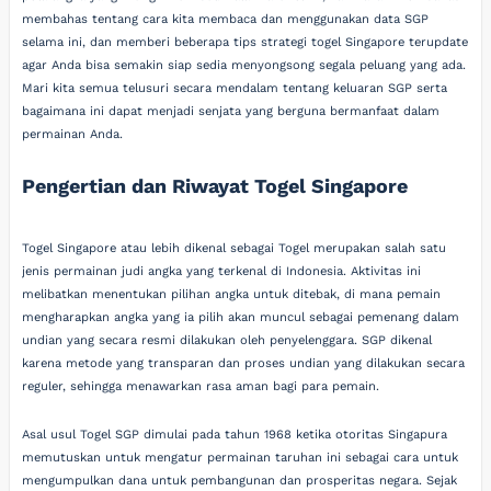
membahas tentang cara kita membaca dan menggunakan data SGP
selama ini, dan memberi beberapa tips strategi togel Singapore terupdate
agar Anda bisa semakin siap sedia menyongsong segala peluang yang ada.
Mari kita semua telusuri secara mendalam tentang keluaran SGP serta
bagaimana ini dapat menjadi senjata yang berguna bermanfaat dalam
permainan Anda.
Pengertian dan Riwayat Togel Singapore
Togel Singapore atau lebih dikenal sebagai Togel merupakan salah satu
jenis permainan judi angka yang terkenal di Indonesia. Aktivitas ini
melibatkan menentukan pilihan angka untuk ditebak, di mana pemain
mengharapkan angka yang ia pilih akan muncul sebagai pemenang dalam
undian yang secara resmi dilakukan oleh penyelenggara. SGP dikenal
karena metode yang transparan dan proses undian yang dilakukan secara
reguler, sehingga menawarkan rasa aman bagi para pemain.
Asal usul Togel SGP dimulai pada tahun 1968 ketika otoritas Singapura
memutuskan untuk mengatur permainan taruhan ini sebagai cara untuk
mengumpulkan dana untuk pembangunan dan prosperitas negara. Sejak