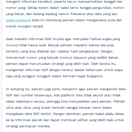
mengerti informasi tersebut, peserta harus memperhatikan tanggal dan
nomor yang. Setiap kolom dalam tabel berisi tanggal pengundian, nomor
yang keluar, dan kadang-kadang namun frekuensi atau data yang lain.
togel singapore
Data ini menolong pemain dalam menganalisis pola dan
trends mungkin terjadi.
Saat meneliti informasi SGP, krusial agar menyadari bahwa angka yang
muncul tidak hanya acak. Banyak pemain meyakini bahwa ada pola
tertentu yang bisa dikenali dari catatan hasil pengeluaran. Dengan
mencermati nomor yang banyak muncul, ataupun yang sedikit keluar,
pemain dapat merumuskan strategi yang lebih baik. Oleh karena itu,
mengamati informasi SGP dengan teratur adalah keharusan untuk siapa
saja yang sungguh-sungguh dalam bermain togel Singapore.
Di samping itu, pemain juga perlu menjamin agar pemain mengambil data
SGP dari sumber terpercaya. Ada platform bisa tidak akurat atau tidak
selalu diperbarui secara, sehingga bisa menyesatkan para pemain. Pilihlah
situs atau situs yang sudah terbukti sebagai tempat resmi dalam
mengakses data SGP terkini. Dengan demikian, pemain bakal selalu akses
ke ke informasi akurat dan dapat membuat pilihan yang lebih baik untuk
strategi permainan mereka.