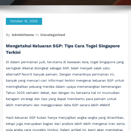
October 15, 2025
By
AdminUtama
In
Uncategorized
Mengetahui Keluaran SGP: Tips Cara Togel Singapore
Terkini
Di dalam permainan judi, terutama di kawasan Asia, togel Singapore yang
seringkali dikenal disingkat sebagai SGP, telah menjadi salah satu
alternatif favorit banyak pemain. Dengan menariknya permainan ini,
banyak yang mencari-cari informasi terkini mengenai keluaran SGP untuk
meningkatkan peluang mereka dalam upaya memenangkan kemenangan.
Tahun 2025 semakin dekat, dan dengan itu bersama hal ini munculkan
beragam strategi dan tips yang dapat membantu para pemain untuk
lebih memahami dan menggunakan data SGP secara lebih efektif.
Hasil keluaran SGP bukan hanya menyajikan angka-angka yang dinantikan,
tetapi juga merupakan bagian dari analisis lebih lebih mengenai tren serta
pola angka yang mungkin timbul. Dalam artikel ini, kami akan membahas