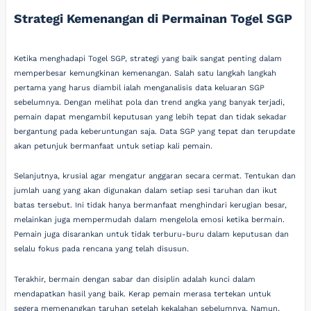
Strategi Kemenangan di Permainan Togel SGP
Ketika menghadapi Togel SGP, strategi yang baik sangat penting dalam
memperbesar kemungkinan kemenangan. Salah satu langkah langkah
pertama yang harus diambil ialah menganalisis data keluaran SGP
sebelumnya. Dengan melihat pola dan trend angka yang banyak terjadi,
pemain dapat mengambil keputusan yang lebih tepat dan tidak sekadar
bergantung pada keberuntungan saja. Data SGP yang tepat dan terupdate
akan petunjuk bermanfaat untuk setiap kali pemain.
Selanjutnya, krusial agar mengatur anggaran secara cermat. Tentukan dan
jumlah uang yang akan digunakan dalam setiap sesi taruhan dan ikut
batas tersebut. Ini tidak hanya bermanfaat menghindari kerugian besar,
melainkan juga mempermudah dalam mengelola emosi ketika bermain.
Pemain juga disarankan untuk tidak terburu-buru dalam keputusan dan
selalu fokus pada rencana yang telah disusun.
Terakhir, bermain dengan sabar dan disiplin adalah kunci dalam
mendapatkan hasil yang baik. Kerap pemain merasa tertekan untuk
segera memenangkan taruhan setelah kekalahan sebelumnya. Namun,